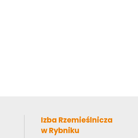
Izba Rzemieślnicza
w Rybniku