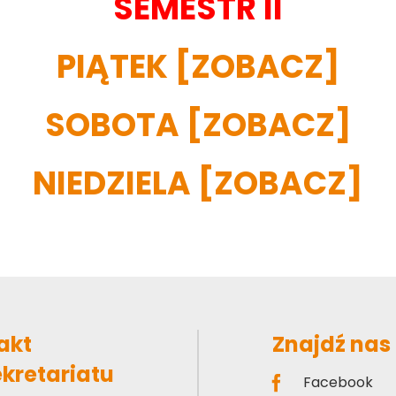
SE­MESTR II
PIĄ­TEK
[ZO­BACZ]
SO­BO­TA
[ZO­BACZ]
NIE­DZIE­LA
[ZO­BACZ]
akt
Znajdź nas
ekretariatu
Facebook